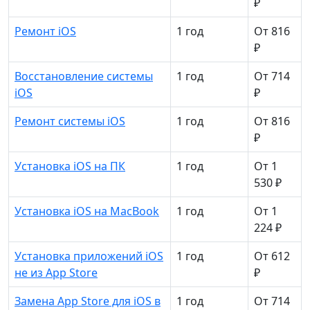
₽
Ремонт iOS
1 год
От 816
₽
Восстановление системы
1 год
От 714
iOS
₽
Ремонт системы iOS
1 год
От 816
₽
Установка iOS на ПК
1 год
От 1
530 ₽
Установка iOS на MacBook
1 год
От 1
224 ₽
Установка приложений iOS
1 год
От 612
не из App Store
₽
Замена App Store для iOS в
1 год
От 714