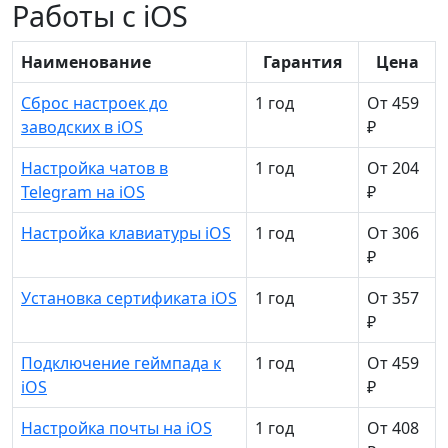
Работы с iOS
Наименование
Гарантия
Цена
Сброс настроек до
1 год
От 459
заводских в iOS
₽
Настройка чатов в
1 год
От 204
Telegram на iOS
₽
Настройка клавиатуры iOS
1 год
От 306
₽
Установка сертификата iOS
1 год
От 357
₽
Подключение геймпада к
1 год
От 459
iOS
₽
Настройка почты на iOS
1 год
От 408