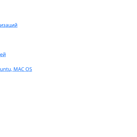
низаций
тей
buntu, МАС OS