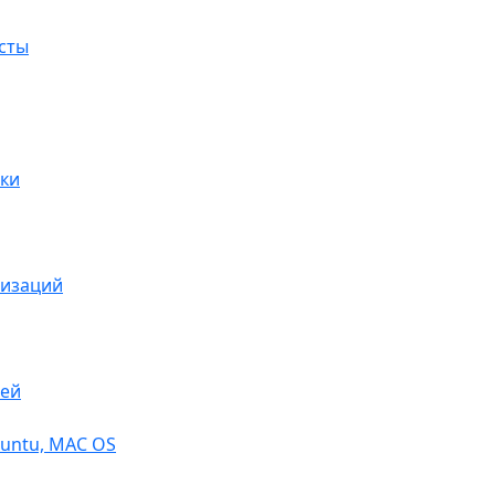
сты
ки
низаций
тей
buntu, МАС OS