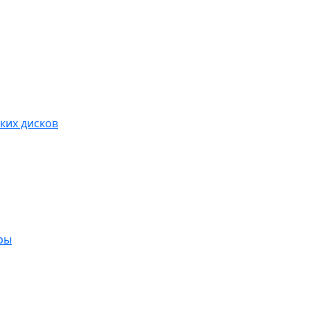
ких дисков
ры