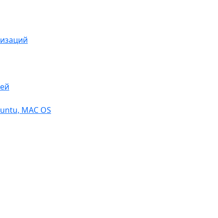
низаций
тей
buntu, МАС OS