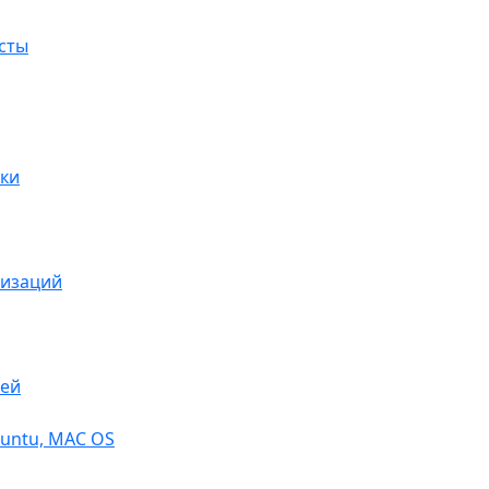
сты
ки
низаций
тей
buntu, МАС OS