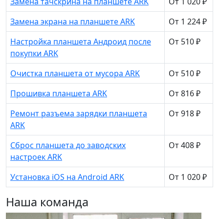
Замена тачскрина на планшете ARK
От 1 020 ₽
Замена экрана на планшете ARK
От 1 224 ₽
Настройка планшета Андроид после
От 510 ₽
покупки ARK
Очистка планшета от мусора ARK
От 510 ₽
Прошивка планшета ARK
От 816 ₽
Ремонт разъема зарядки планшета
От 918 ₽
ARK
Сброс планшета до заводских
От 408 ₽
настроек ARK
Установка iOS на Android ARK
От 1 020 ₽
Наша команда