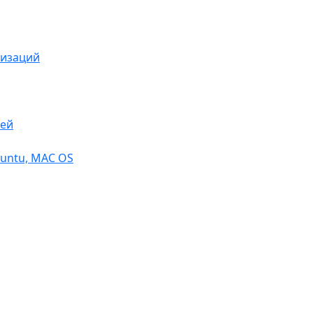
низаций
тей
buntu, МАС OS