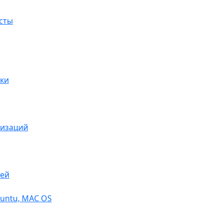
сты
ки
низаций
тей
buntu, МАС OS