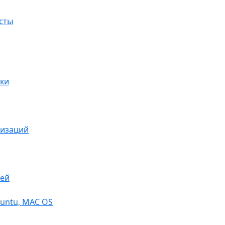
сты
ки
низаций
тей
buntu, МАС OS