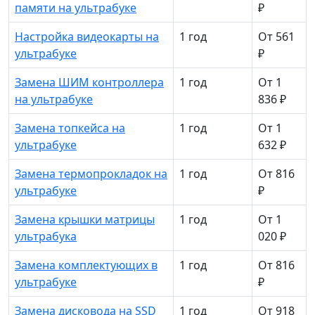
памяти на ультрабуке
₽
Настройка видеокарты на
1 год
От 561
ультрабуке
₽
Замена ШИМ контроллера
1 год
От 1
на ультрабуке
836 ₽
Замена топкейса на
1 год
От 1
ультрабуке
632 ₽
Замена термопрокладок на
1 год
От 816
ультрабуке
₽
Замена крышки матрицы
1 год
От 1
ультрабука
020 ₽
Замена комплектующих в
1 год
От 816
ультрабуке
₽
Замена дисковода на SSD
1 год
От 918