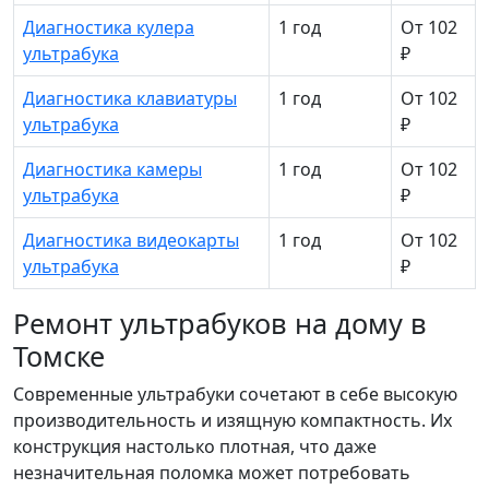
Диагностика кулера
1 год
От 102
ультрабука
₽
Диагностика клавиатуры
1 год
От 102
ультрабука
₽
Диагностика камеры
1 год
От 102
ультрабука
₽
Диагностика видеокарты
1 год
От 102
ультрабука
₽
Ремонт ультрабуков на дому в
Томске
Современные ультрабуки сочетают в себе высокую
производительность и изящную компактность. Их
конструкция настолько плотная, что даже
незначительная поломка может потребовать