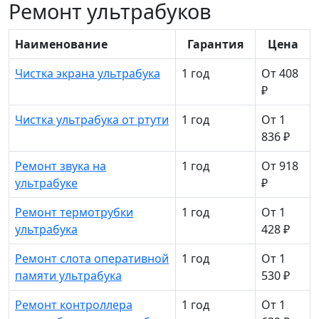
Ремонт ультрабуков
Наименование
Гарантия
Цена
Чистка экрана ультрабука
1 год
От 408
₽
Чистка ультрабука от ртути
1 год
От 1
836 ₽
Ремонт звука на
1 год
От 918
ультрабуке
₽
Ремонт термотрубки
1 год
От 1
ультрабука
428 ₽
Ремонт слота оперативной
1 год
От 1
памяти ультрабука
530 ₽
Ремонт контроллера
1 год
От 1