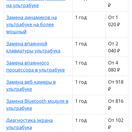
на ультрабуке
₽
Замена динамиков на
1 год
От 1
ультрабуке на более
020 ₽
мощный
Замена впаянной
1 год
От 2
клавиатуры ультрабука
040 ₽
Замена впаянного
1 год
От 4
процессора в ультрабуке
080 ₽
Замена веб-камеры в
1 год
От 918
ультрабуке
₽
Замена Bluetooth модуля в
1 год
От 816
ультрабуке
₽
Диагностика экрана
1 год
От 102
ультрабука
₽