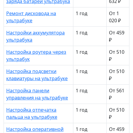
заряда батареи ультрабука
632 ₽
Ремонт дисковода на
1 год
От 1
ультрабуке
020 ₽
Настройки аккумулятора
1 год
От 459
ультрабука
₽
Настройка роутера через
1 год
От 510
ультрабук
₽
Настройка подсветки
1 год
От 510
клавиатуры на ультрабуке
₽
Настройка панели
1 год
От 561
управления на ультрабуке
₽
Настройка отпечатка
1 год
От 510
пальца на ультрабуке
₽
Настройка оперативной
1 год
От 459